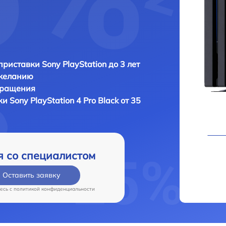
приставки Sony PlayStation до 3 лет
 желанию
бращения
вки
Sony PlayStation 4 Pro Black от 35
я со специалистом
Оставить заявку
есь c
политикой конфиденциальности