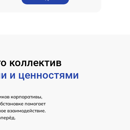
то коллектив
и и ценностями
иков корпоративы,
обстановке помогает
ное взаимодействие.
вперёд.