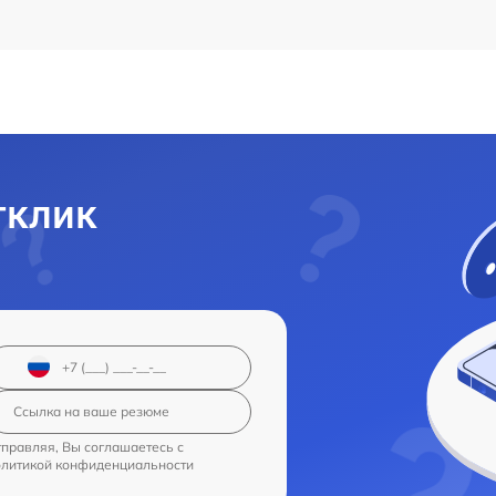
тклик
правляя, Вы соглашаетесь с
олитикой конфиденциальности