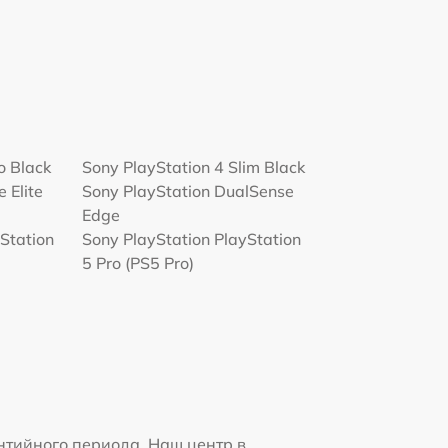
o Black
Sony PlayStation 4 Slim Black
 Elite
Sony PlayStation DualSense
Edge
Station
Sony PlayStation PlayStation
5 Pro (PS5 Pro)
нтийного периода. Наш центр в