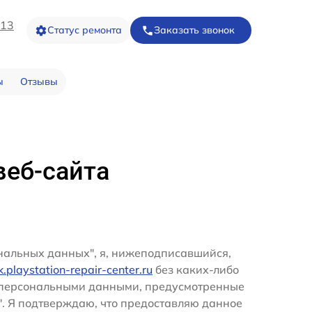
-13
Статус ремонта
Заказать звонок
ы
Отзывы
веб-сайта
ональных данных", я, нижеподписавшийся,
sk.playstation-repair-center.ru
без каких-либо
и персональными данными, предусмотренные
". Я подтверждаю, что предоставляю данное